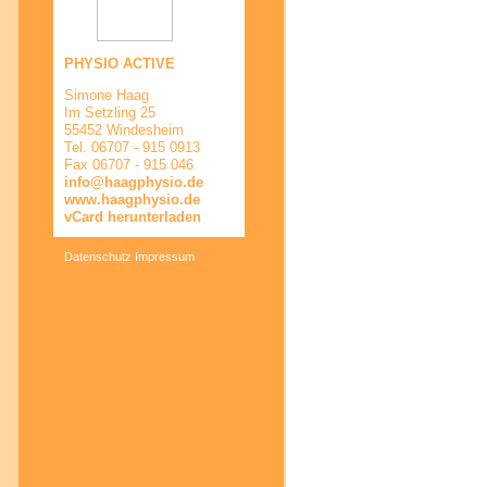
PHYSIO ACTIVE
Simone Haag
Im Setzling 25
55452 Windesheim
Tel. 06707 - 915 0913
Fax 06707 - 915 046
info@haagphysio.de
www.haagphysio.de
vCard herunterladen
Datenschutz
Impressum