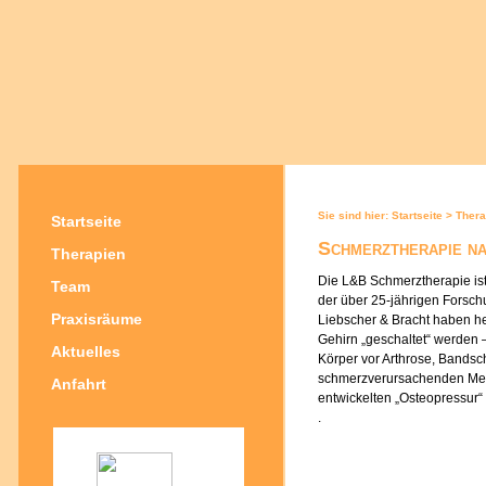
Sie sind hier:
Startseite
>
Thera
Startseite
Schmerztherapie n
Therapien
Die L&B Schmerztherapie is
Team
der über 25-jährigen Forsch
Praxisräume
Liebscher & Bracht haben 
Gehirn „geschaltet“ werden
Aktuelles
Körper vor Arthrose, Bands
schmerzverursachenden Mech
Anfahrt
entwickelten „Osteopressur
.